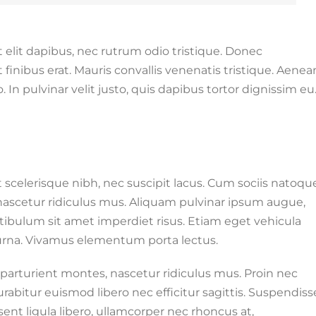
 elit dapibus, nec rutrum odio tristique. Donec
inibus erat. Mauris convallis venenatis tristique. Aenea
In pulvinar velit justo, quis dapibus tortor dignissim eu
et scelerisque nibh, nec suscipit lacus. Cum sociis natoqu
nascetur ridiculus mus. Aliquam pulvinar ipsum augue,
tibulum sit amet imperdiet risus. Etiam eget vehicula
a urna. Vivamus elementum porta lectus.
parturient montes, nascetur ridiculus mus. Proin nec
rabitur euismod libero nec efficitur sagittis. Suspendiss
ent ligula libero, ullamcorper nec rhoncus at,