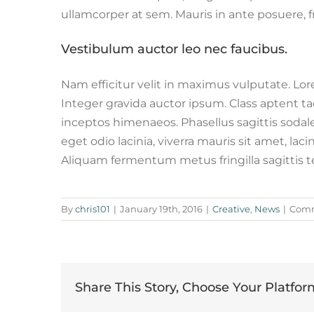
ullamcorper at sem. Mauris in ante posuere, fri
Vestibulum auctor leo nec faucibus.
Nam efficitur velit in maximus vulputate. Lor
Integer gravida auctor ipsum. Class aptent tac
inceptos himenaeos. Phasellus sagittis sodale
eget odio lacinia, viverra mauris sit amet, lac
Aliquam fermentum metus fringilla sagittis 
By
chris101
|
January 19th, 2016
|
Creative
,
News
|
Comm
Share This Story, Choose Your Platfor