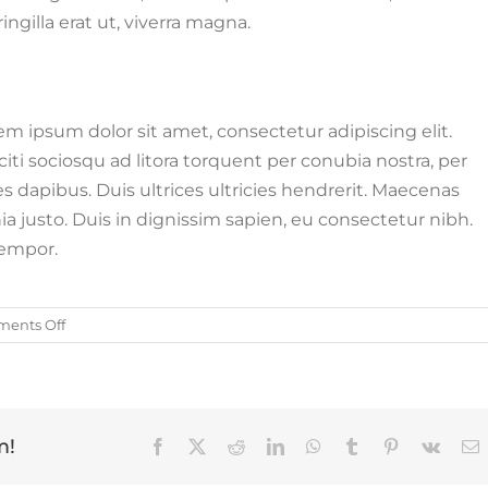
ngilla erat ut, viverra magna.
em ipsum dolor sit amet, consectetur adipiscing elit.
iti sociosqu ad litora torquent per conubia nostra, per
s dapibus. Duis ultrices ultricies hendrerit. Maecenas
inia justo. Duis in dignissim sapien, eu consectetur nibh.
tempor.
on
ents Off
Cras
suscipit
ante
erat
eleifend
m!
Facebook
X
Reddit
LinkedIn
WhatsApp
Tumblr
Pinterest
Vk
E