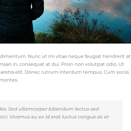
ndimentum. Nunc ut mi vitae neque feugiat hendrerit at
san in, consequat at dui. Proin non volutpat odio. Ut
s pharetra elit. Donec rutrum interdum tempus. Cum sociis
 montes.
les. Sed ullamcorper bibendum lectus sed
rci. Vivamus eu ex id erat luctus congue ac et