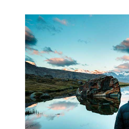
View
Larger
Image