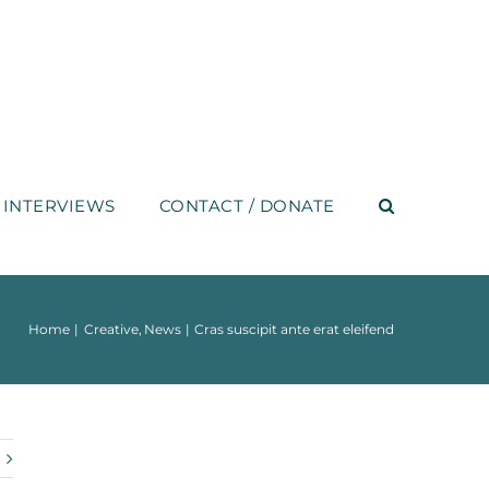
INTERVIEWS
CONTACT / DONATE
Home
Creative
News
Cras suscipit ante erat eleifend