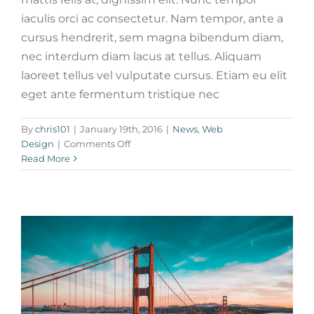
iaculis orci ac consectetur. Nam tempor, ante a
cursus hendrerit, sem magna bibendum diam,
nec interdum diam lacus at tellus. Aliquam
laoreet tellus vel vulputate cursus. Etiam eu elit
eget ante fermentum tristique nec
Sed placerat velit ante feugiat
By
chris101
|
January 19th, 2016
|
News
,
Web
Technology
on
Design
|
Comments Off
Phasellus
Read More
gravida
risus
eget