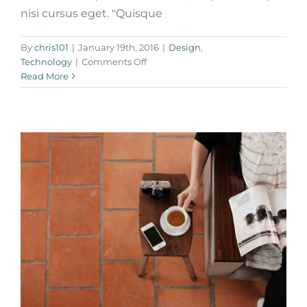
nisi cursus eget. "Quisque
Aliquam congue semper metus
By
chris101
|
January 19th, 2016
|
Design
,
Creative
Design
on
Technology
|
Comments Off
Nullam
Read More
neque
sapien
pharetra