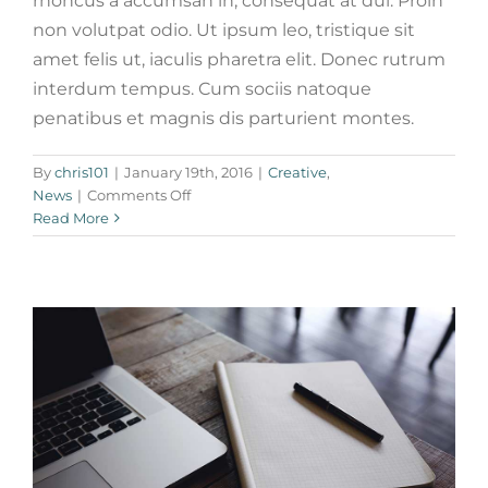
rhoncus a accumsan in, consequat at dui. Proin
non volutpat odio. Ut ipsum leo, tristique sit
amet felis ut, iaculis pharetra elit. Donec rutrum
interdum tempus. Cum sociis natoque
penatibus et magnis dis parturient montes.
Vivamus ut magna turpis
By
chris101
|
January 19th, 2016
|
Creative
,
Design
Web Design
on
News
|
Comments Off
Cras
Read More
suscipit
ante
erat
eleifend