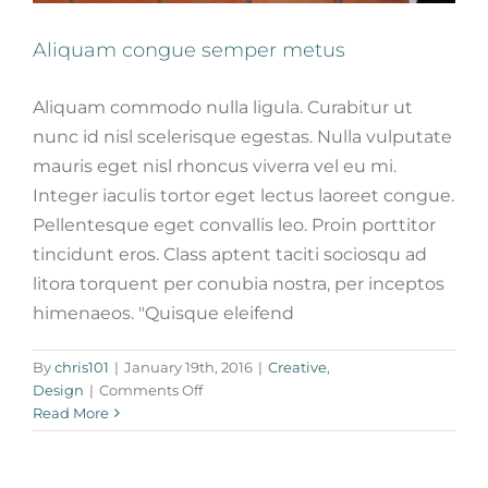
Aliquam congue semper metus
Aliquam commodo nulla ligula. Curabitur ut
nunc id nisl scelerisque egestas. Nulla vulputate
mauris eget nisl rhoncus viverra vel eu mi.
Integer iaculis tortor eget lectus laoreet congue.
Pellentesque eget convallis leo. Proin porttitor
tincidunt eros. Class aptent taciti sociosqu ad
litora torquent per conubia nostra, per inceptos
himenaeos. "Quisque eleifend
Cras suscipit ante erat eleifend
By
chris101
|
January 19th, 2016
|
Creative
,
Creative
News
on
Design
|
Comments Off
Aliquam
Read More
congue
semper
metus