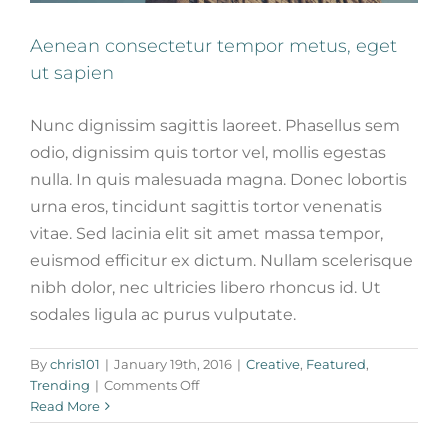
Aenean consectetur tempor metus, eget
ut sapien
Nunc dignissim sagittis laoreet. Phasellus sem
odio, dignissim quis tortor vel, mollis egestas
nulla. In quis malesuada magna. Donec lobortis
urna eros, tincidunt sagittis tortor venenatis
vitae. Sed lacinia elit sit amet massa tempor,
euismod efficitur ex dictum. Nullam scelerisque
nibh dolor, nec ultricies libero rhoncus id. Ut
sodales ligula ac purus vulputate.
Phasellus gravida risus eget
By
chris101
|
January 19th, 2016
|
Creative
,
Featured
,
News
Web Design
on
Trending
|
Comments Off
Aenean
Read More
consectetur
tempor