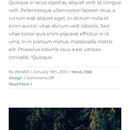
Quisque in lacus egestas, aliquet velit id, congue
velit. Pellentesque ullamcorper laoreet risus, a
rutrum erat aliquet eget. In dictum nulla et
enim auctor, vitae dictum velit lobortis. Sed
vitae tortor quis enim placerat efficitur in id
urna. In in pretium metus, malesuada mattis
elit. Phasellus lobortis risus a est ultrices
convallis. "Quisque
Aliquam luctus sem massa
By
chris101
|
January 19th, 2016
|
News
,
Web
Design
Technology
on
Design
|
Comments Off
Fusce
Read More
cursus
dolor
sit
amet