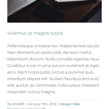
Vivamus ut magna turpis
Pellentesque a massa nec massa laoreet iaculis.
Nam fermentum porta velit. Aenean mattis
bibendum dictum. Nulla convallis egestas risus.
Curabitur a nisi in urna rutrum euismod at eget
arcu. Nam turpis justo, luctus a pulvinar quis,
interdum aliquet elit. Nullam faucibus lectus et
erat auctor, ac commodo nulla cursus. Praesent
imperdiet luctus magna.
Fusce cursus dolor sit amet
By
chris101
|
January 19th, 2016
|
Design
,
Web
News
Web Design
on
Design
|
Comments Off